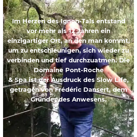
Im Herzen des Ignon-Tals entstand
vor mehr als 12 Jahren ein
einzigartiger Ort, an den man kommt,
um zu entschleunigen, sich wieder zu
verbinden und tief durchzuatmen. Die
Domaine Pont-Roche
& Spa ist der Ausdruck des Slow Life,
getragen von Frédéric Dansert, dem
Gründer des Anwesens.